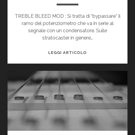
TREBLE BLEED MOD : Si tratta di “bypassare” il
ramo del potenziometro che va in serie al
segnale con un condensatore. Sulle
stratocaster in genere…
TREBLE
LEGGI ARTICOLO
BLEED
MOD:
MODIFICHIAMO
IL
VOLUME
DELLA
CHITARRA
BY
DAVID76