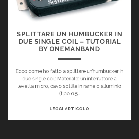
BY
DAVID76
SPLITTARE UN HUMBUCKER IN
DUE SINGLE COIL – TUTORIAL
BY ONEMANBAND
Ecco come ho fatto a splittare un’humbucker in
due single coil: Materiale: un interruttore a
levetta micro, cavo sottile in rame o alluminio
(tipo 0.5…
SPLITTARE
LEGGI ARTICOLO
UN
HUMBUCKER
IN
DUE