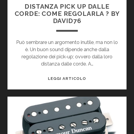
DISTANZA PICK UP DALLE
CORDE: COME REGOLARLA ? BY
DAVID76
Può sembrare un argomento inutile, ma non lo
è. Un buon sound dipende anche dalla
regolazione dei pick-up; ovvero dalla loro
distanza dalle corde. A…
DISTANZA
LEGGI ARTICOLO
PICK
UP
DALLE
CORDE:
COME
REGOLARLA
?