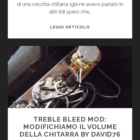
di una vecchia chitarra (già ne avevo parlato in
altri lidi spero che…
DIY
LEGGI ARTICOLO
STRATOCASTER
BLACKMORE
STYLE
BY
ALEPAR
TREBLE BLEED MOD:
MODIFICHIAMO IL VOLUME
DELLA CHITARRA BY DAVID76