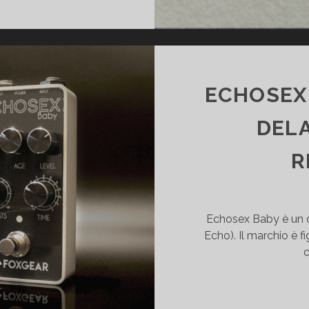
IGNA
RIVE
VERDRIVE
Y
MATMODS
ECHOSEX 
DELA
R
Echosex Baby è un d
Echo). Il marchio è f
c