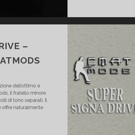
RIVE –
MATMODS
zione dell’ottimo e
s, il fratello minore
i di tono separati. Il
e offre naturalmente
UPER