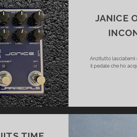
ECENSIONE
JANICE O
INCON
Anzitutto lasciatemi 
il pedale che ho acqu
ITS TIME