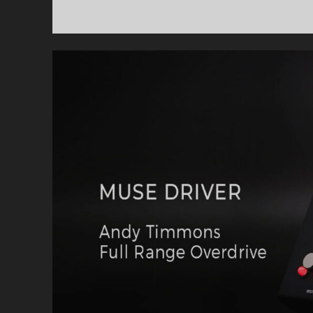
S
R
–
B
K
E