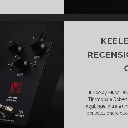
CREAMER
ECENSIONE
Y
EELEY
.
KEELE
RECENSI
Il Keeley Muse Dri
Timmons e Robert K
aggiunge, oltre a un
per selezionare due 