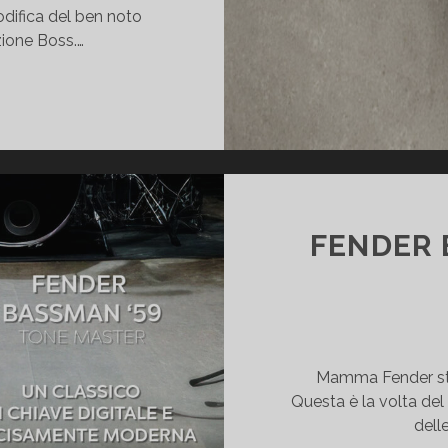
difica del ben noto
zione Boss.…
UPER
HAT
OD
ANADIAN
DITION
VERDRIVE
FENDER 
Y
EELEY
ECENSIONE
Mamma Fender sta
Questa è la volta del
dell