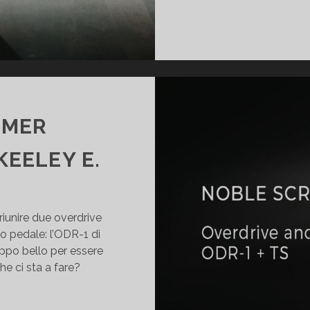
AMER
KEELEY E.
riunire due overdrive
o pedale: l’ODR-1 di
ppo bello per essere
he ci sta a fare?
OBLE