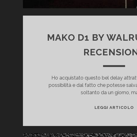
MAKO D1 BY WALR
RECENSIO
Ho acquistato questo bel delay attratt
possibilità e dal fatto che potesse salva
soltanto da un giorno, m
M
LEGGI ARTICOLO
D
B
W
A