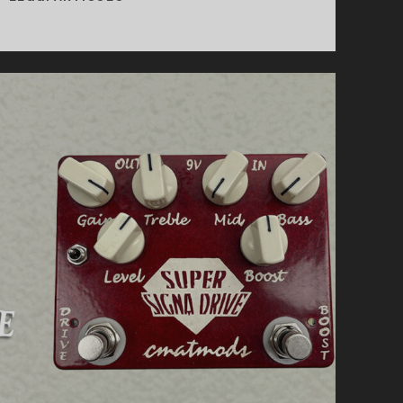
MUSE
DRIVER
RECENSIONE
–
FULL
RANGE
OVERDRIVE