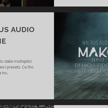
US AUDIO
NE
o dalle molteplici
re i presets. Ce l’ho
a ho…
AKO
1
Y
ALRUS
UDIO