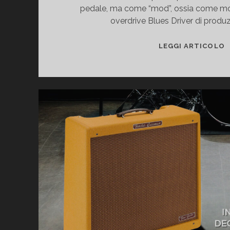
pedale, ma come “mod”, ossia come mo
overdrive Blues Driver di produ
S
LEGGI ARTICOLO
P
M
C
E
–
O
B
K
R