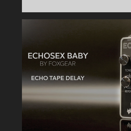
S
D
–
O
B
C