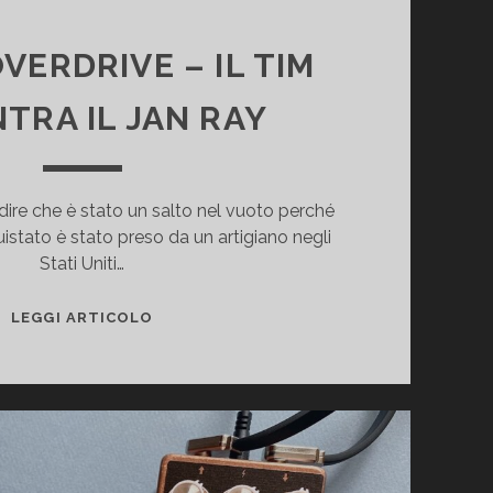
VERDRIVE – IL TIM
TRA IL JAN RAY
dire che è stato un salto nel vuoto perché
istato è stato preso da un artigiano negli
Stati Uniti…
JANICE
LEGGI ARTICOLO
OVERDRIVE
–
IL
TIM
INCONTRA
IL