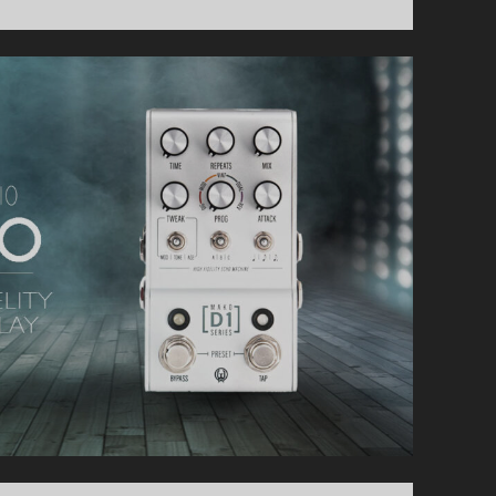
–
ECHO
TAPE
DELAY
BY
FOXGEAR
RECENSIONE